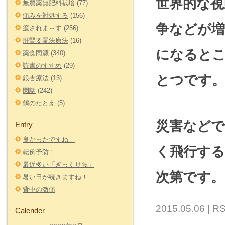
世界的な視
無農薬無肥料栽培
(77)
痛みを対処する
(156)
争などが増
癒されま～す
(256)
肝腎要罨法療法
(16)
になるとこ
薬食同源
(340)
読書のすすめ
(29)
とつです
銀杏療法
(13)
閑話
(242)
鶴のたとえ
(5)
災害など
Entry
良かったですね。
く飛行す
転倒予防！
最近多い「ぎっくり腰」
次第です。
暑い日が続きますね！
背中の激痛
2015.05.06 |
RS
Calender