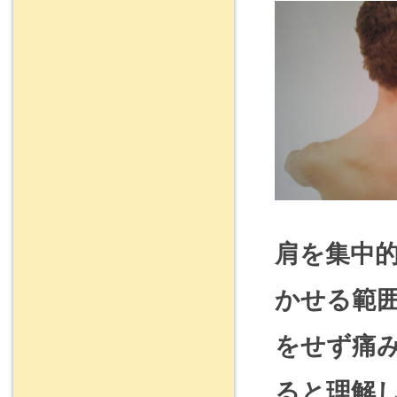
肩を集中
かせる範
をせず痛
ると理解