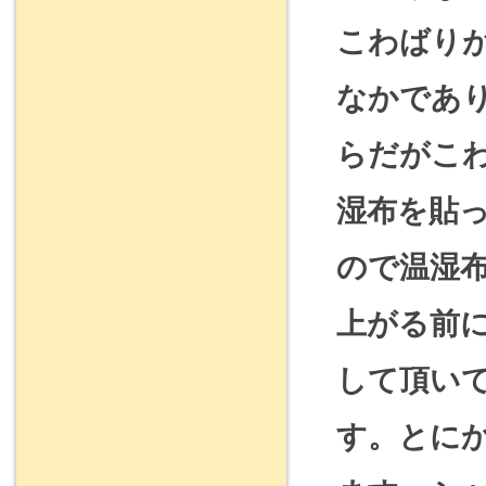
こわばり
なかであ
らだがこ
湿布を貼
ので温湿
上がる前
して頂い
す。とに