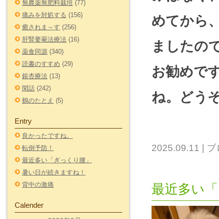
無農薬無肥料栽培
(77)
痛みを対処する
(156)
めてから
癒されま～す
(256)
肝腎要罨法療法
(16)
ましたの
薬食同源
(340)
読書のすすめ
(29)
お勧めで
銀杏療法
(13)
閑話
(242)
ね。どう
鶴のたとえ
(5)
Entry
良かったですね。
2025.09.11
|
ブ
転倒予防！
最近多い「ぎっくり腰」
暑い日が続きますね！
背中の激痛
最近多い「
Calender