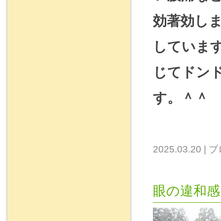
効著効し
していま
じてドン
す。＾＾
2025.03.20
|
ブ
眼の違和感