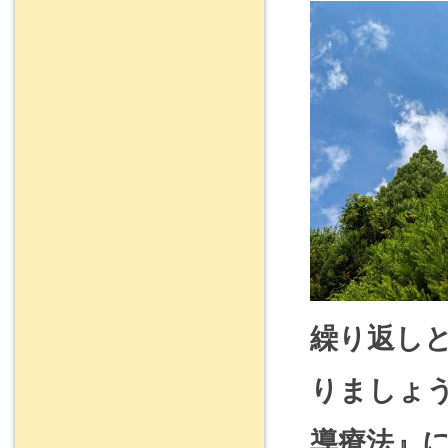
繰り返し
りましょ
導療法』