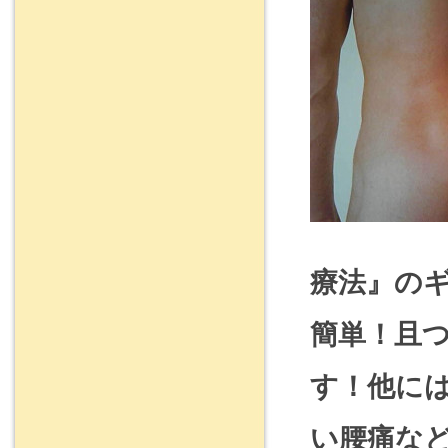
療法』の
簡単！且
す！他に
い腰痛な