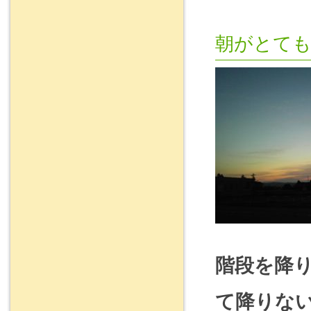
朝がとて
階段を降
て降りな