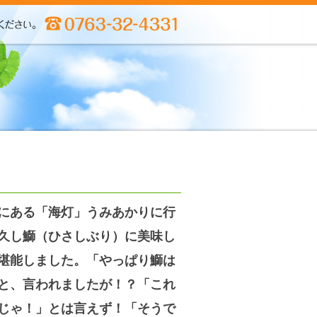
にある「海灯」うみあかりに行
久し鰤（ひさしぶり）に美味し
堪能しました。「やっぱり鰤は
と、言われましたが！？「これ
じゃ！」とは言えず！「そうで