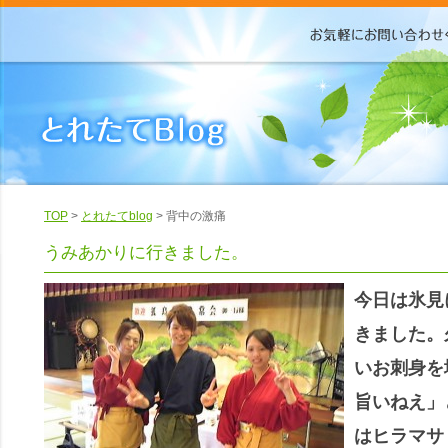
TOP
>
とれたてblog
> 背中の激痛
うみあかりに行きました。
今日は氷見
きました。
いお刺身を
旨いねえ」
はヒラマサ