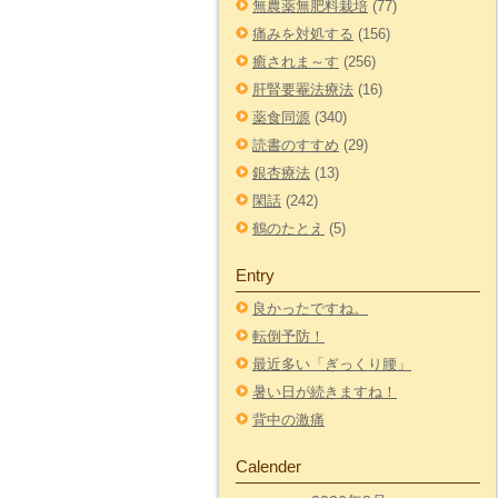
無農薬無肥料栽培
(77)
痛みを対処する
(156)
癒されま～す
(256)
肝腎要罨法療法
(16)
薬食同源
(340)
読書のすすめ
(29)
銀杏療法
(13)
閑話
(242)
鶴のたとえ
(5)
Entry
良かったですね。
転倒予防！
最近多い「ぎっくり腰」
暑い日が続きますね！
背中の激痛
Calender