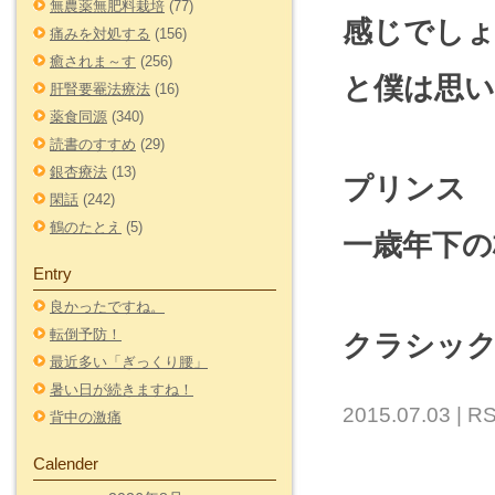
無農薬無肥料栽培
(77)
感じでし
痛みを対処する
(156)
癒されま～す
(256)
と僕は思
肝腎要罨法療法
(16)
薬食同源
(340)
読書のすすめ
(29)
銀杏療法
(13)
プリンス 
閑話
(242)
鶴のたとえ
(5)
一歳年下の
Entry
良かったですね。
転倒予防！
クラシック
最近多い「ぎっくり腰」
暑い日が続きますね！
2015.07.03 |
RS
背中の激痛
Calender