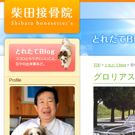
TOP
>
とれたてblog
> 
グロリアス
Profile