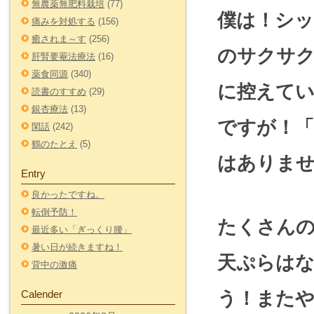
無農薬無肥料栽培
(77)
僕は！シ
痛みを対処する
(156)
癒されま～す
(256)
のサクサク
肝腎要罨法療法
(16)
薬食同源
(340)
に控えて
読書のすすめ
(29)
銀杏療法
(13)
ですが！
閑話
(242)
鶴のたとえ
(5)
はありま
Entry
良かったですね。
転倒予防！
たくさん
最近多い「ぎっくり腰」
暑い日が続きますね！
天ぷらは
背中の激痛
う！また
Calender