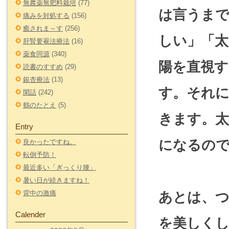
無農薬無肥料栽培
(77)
は言うま
痛みを対処する
(156)
癒されま～す
(256)
しい」「
肝腎要罨法療法
(16)
薬食同源
(340)
陽を直視
読書のすすめ
(29)
銀杏療法
(13)
す。それ
閑話
(242)
鶴のたとえ
(5)
きます。太
Entry
になるの
良かったですね。
転倒予防！
最近多い「ぎっくり腰」
暑い日が続きますね！
背中の激痛
あとは、つ
Calender
を美しく