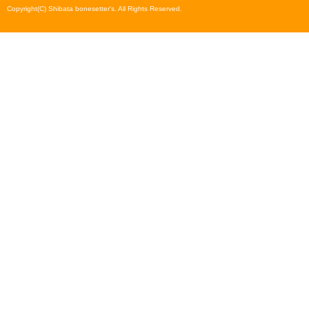
Copyright(C) Shibata bonesetter's. All Rights Reserved.