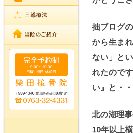
拙ブログの
から生ま
ない」と
れたので
い』と・・
北の湖理事
10年以上