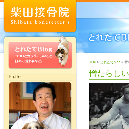
TOP
>
とれたてblog
> 
憎たらし
Profile