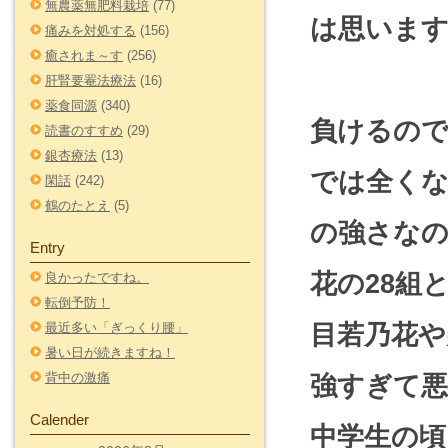
無農薬無肥料栽培
(77)
は思いま
痛みを対処する
(156)
癒されま～す
(256)
肝腎要罨法療法
(16)
薬食同源
(340)
負けるの
読書のすすめ
(29)
銀杏療法
(13)
では全く
閑話
(242)
鶴のたとえ
(5)
の強さなの
Entry
花の28組
良かったですね。
転倒予防！
目若乃花や
最近多い「ぎっくり腰」
暑い日が続きますね！
背中の激痛
強すぎて
Calender
中学生の頃