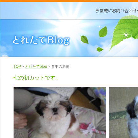
TOP
>
とれたてblog
> 背中の激痛
七の初カットです。