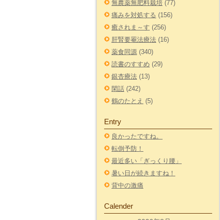
無農薬無肥料栽培
(77)
痛みを対処する
(156)
癒されま～す
(256)
肝腎要罨法療法
(16)
薬食同源
(340)
読書のすすめ
(29)
銀杏療法
(13)
閑話
(242)
鶴のたとえ
(5)
Entry
良かったですね。
転倒予防！
最近多い「ぎっくり腰」
暑い日が続きますね！
背中の激痛
Calender