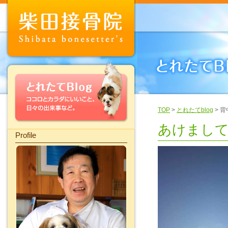
TOP
>
とれたてblog
> 
あけまし
Profile