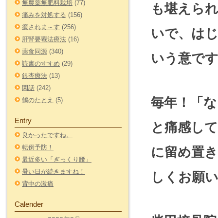
無農薬無肥料栽培
(77)
も堪えら
痛みを対処する
(156)
癒されま～す
(256)
いで、は
肝腎要罨法療法
(16)
薬食同源
(340)
いう意で
読書のすすめ
(29)
銀杏療法
(13)
閑話
(242)
毎年！「
鶴のたとえ
(5)
Entry
と痛感し
良かったですね。
転倒予防！
に留め置き
最近多い「ぎっくり腰」
暑い日が続きますね！
しくお願
背中の激痛
Calender