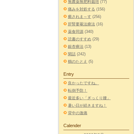
無農薬無肥料栽培
(77)
痛みを対処する
(156)
癒されま～す
(256)
肝腎要罨法療法
(16)
薬食同源
(340)
読書のすすめ
(29)
銀杏療法
(13)
閑話
(242)
鶴のたとえ
(5)
Entry
良かったですね。
転倒予防！
最近多い「ぎっくり腰」
暑い日が続きますね！
背中の激痛
Calender