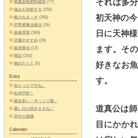
それは多
無農薬無肥料栽培
(77)
痛みを対処する
(156)
初天神の今
癒されま～す
(256)
肝腎要罨法療法
(16)
日に天神様
薬食同源
(340)
読書のすすめ
(29)
ます。そ
銀杏療法
(13)
閑話
(242)
好きなお
鶴のたとえ
(5)
Entry
す。
良かったですね。
転倒予防！
最近多い「ぎっくり腰」
道真公は師
暑い日が続きますね！
背中の激痛
目にかか
Calender