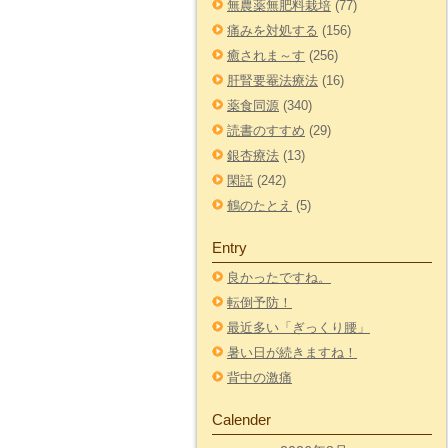
無農薬無肥料栽培
(77)
痛みを対処する
(156)
癒されま～す
(256)
肝腎要罨法療法
(16)
薬食同源
(340)
読書のすすめ
(29)
銀杏療法
(13)
閑話
(242)
鶴のたとえ
(5)
Entry
良かったですね。
転倒予防！
最近多い「ぎっくり腰」
暑い日が続きますね！
背中の激痛
Calender