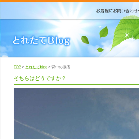
TOP
>
とれたてblog
> 背中の激痛
そちらはどうですか？