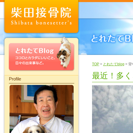
TOP
>
とれたてblog
> 
最近！多く
Profile