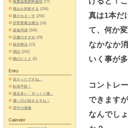
げると！
無農薬無肥料栽培
(77)
痛みを対処する
(156)
真は1本だ
癒されま～す
(256)
肝腎要罨法療法
(16)
て、何か
薬食同源
(340)
読書のすすめ
(29)
なかなか
銀杏療法
(13)
閑話
(242)
いく事が
鶴のたとえ
(5)
Entry
良かったですね。
コントレ
転倒予防！
最近多い「ぎっくり腰」
できますが
暑い日が続きますね！
背中の激痛
なんでし
Calender