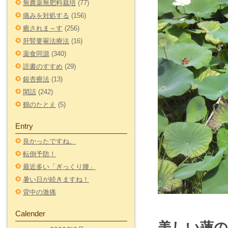
無農薬無肥料栽培
(77)
痛みを対処する
(156)
癒されま～す
(256)
肝腎要罨法療法
(16)
薬食同源
(340)
読書のすすめ
(29)
銀杏療法
(13)
閑話
(242)
鶴のたとえ
(5)
Entry
良かったですね。
転倒予防！
最近多い「ぎっくり腰」
暑い日が続きますね！
背中の激痛
Calender
美しい蓮の