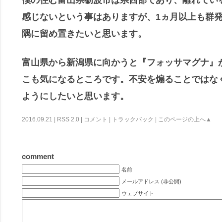
僕の住む富山県砺波市は県西部であり、離れてい
感じないという事はありますが、1ヵ月以上も群
隅に留め置きたいと思います。
富山県から新潟県に向かうと『フォッサマグナ』
こも気になるところです。不安を煽ることではな
ようにしたいと思います。
2016.09.21 |
RSS 2.0
|
コメント
|
トラックバック
|
このページの上へ▲
comment
名前
メールアドレス (非公開)
ウェブサイト