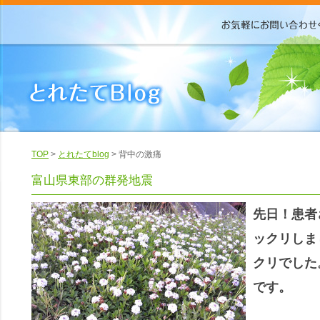
TOP
>
とれたてblog
> 背中の激痛
富山県東部の群発地震
先日！患者
ックリしま
クリでした
です。