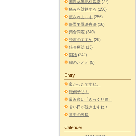
無農薬無肥料栽培
(77)
痛みを対処する
(156)
癒されま～す
(256)
肝腎要罨法療法
(16)
薬食同源
(340)
読書のすすめ
(29)
銀杏療法
(13)
閑話
(242)
鶴のたとえ
(5)
Entry
良かったですね。
転倒予防！
最近多い「ぎっくり腰」
暑い日が続きますね！
背中の激痛
Calender