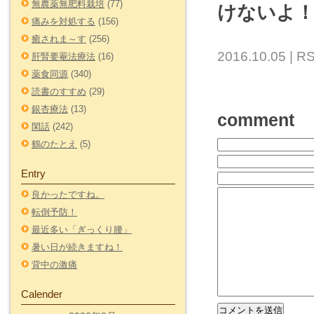
無農薬無肥料栽培
(77)
けないよ
痛みを対処する
(156)
癒されま～す
(256)
2016.10.05 |
RS
肝腎要罨法療法
(16)
薬食同源
(340)
読書のすすめ
(29)
銀杏療法
(13)
comment
閑話
(242)
鶴のたとえ
(5)
Entry
良かったですね。
転倒予防！
最近多い「ぎっくり腰」
暑い日が続きますね！
背中の激痛
Calender