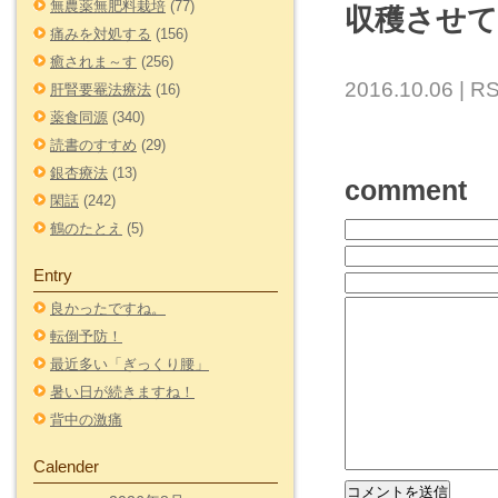
無農薬無肥料栽培
(77)
収穫させ
痛みを対処する
(156)
癒されま～す
(256)
2016.10.06 |
RS
肝腎要罨法療法
(16)
薬食同源
(340)
読書のすすめ
(29)
銀杏療法
(13)
comment
閑話
(242)
鶴のたとえ
(5)
Entry
良かったですね。
転倒予防！
最近多い「ぎっくり腰」
暑い日が続きますね！
背中の激痛
Calender