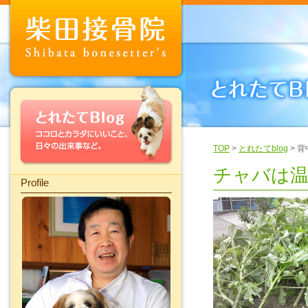
TOP
>
とれたてblog
> 
チャバは温
Profile