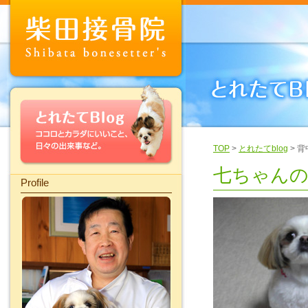
TOP
>
とれたてblog
> 
七ちゃん
Profile