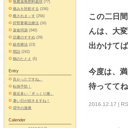
無農薬無肥料栽培
(77)
痛みを対処する
(156)
この二日
癒されま～す
(256)
肝腎要罨法療法
(16)
んは、大
薬食同源
(340)
読書のすすめ
(29)
出かけてば
銀杏療法
(13)
閑話
(242)
鶴のたとえ
(5)
今度は、満
Entry
良かったですね。
待ってて
転倒予防！
最近多い「ぎっくり腰」
暑い日が続きますね！
2016.12.17 |
RS
背中の激痛
Calender