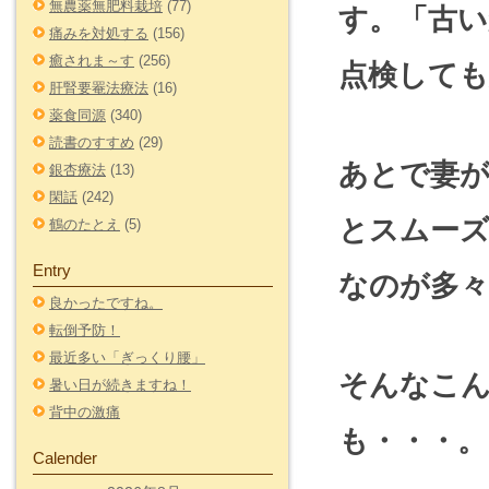
無農薬無肥料栽培
(77)
す。「古
痛みを対処する
(156)
癒されま～す
(256)
点検して
肝腎要罨法療法
(16)
薬食同源
(340)
読書のすすめ
(29)
あとで妻
銀杏療法
(13)
閑話
(242)
とスムー
鶴のたとえ
(5)
Entry
なのが多々
良かったですね。
転倒予防！
最近多い「ぎっくり腰」
そんなこ
暑い日が続きますね！
背中の激痛
も・・・。
Calender