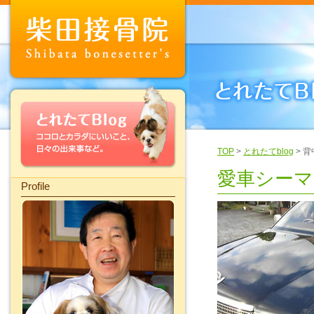
TOP
>
とれたてblog
> 
愛車シーマ
Profile