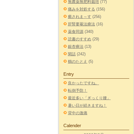
無農薬無肥料栽培
(77)
痛みを対処する
(156)
癒されま～す
(256)
肝腎要罨法療法
(16)
薬食同源
(340)
読書のすすめ
(29)
銀杏療法
(13)
閑話
(242)
鶴のたとえ
(5)
Entry
良かったですね。
転倒予防！
最近多い「ぎっくり腰」
暑い日が続きますね！
背中の激痛
Calender