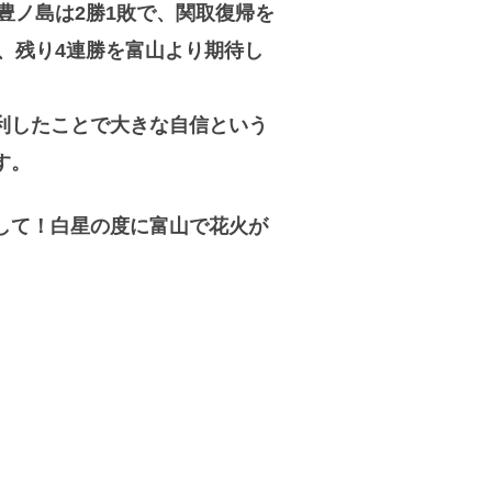
豊ノ島は2勝1敗で、関取復帰を
、残り4連勝を富山より期待し
利したことで大きな自信という
す。
して！白星の度に富山で花火が