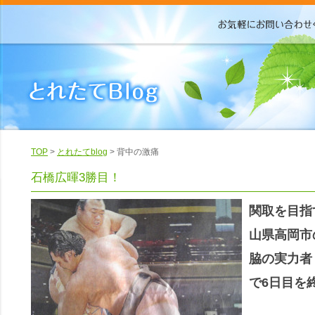
TOP
>
とれたてblog
> 背中の激痛
石橋広暉3勝目！
関取を目指
山県高岡市
脇の実力者
で6日目を