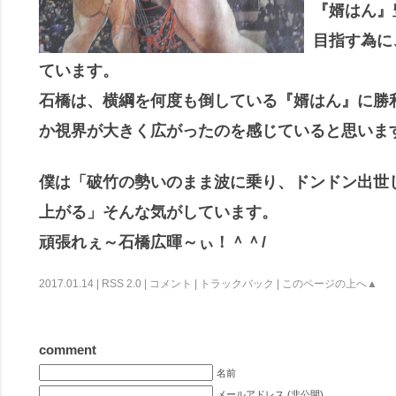
『婿はん』
目指す為に
ています。
石橋は、横綱を何度も倒している『婿はん』に勝
か視界が大きく広がったのを感じていると思いま
僕は「破竹の勢いのまま波に乗り、
ドンドン出世
上がる」そんな気がしています。
頑張れぇ～石橋広暉～ぃ！＾＾/
2017.01.14 |
RSS 2.0
|
コメント
|
トラックバック
|
このページの上へ▲
comment
名前
メールアドレス (非公開)