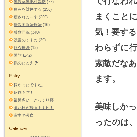
で行なわれ
無農薬無肥料栽培
(77)
痛みを対処する
(156)
まくこと
癒されま～す
(256)
肝腎要罨法療法
(16)
気！要する
薬食同源
(340)
読書のすすめ
(29)
わらずに
銀杏療法
(13)
閑話
(242)
素敵だな
鶴のたとえ
(5)
Entry
ます。
良かったですね。
転倒予防！
最近多い「ぎっくり腰」
美味しかっ
暑い日が続きますね！
背中の激痛
ったのは
Calender