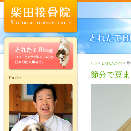
TOP
>
とれたてblog
> 
節分で豆ま
Profile