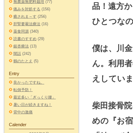
無農薬無肥料栽培
(77)
品！遠方か
痛みを対処する
(156)
癒されま～す
(256)
ひとつな
肝腎要罨法療法
(16)
薬食同源
(340)
読書のすすめ
(29)
僕は、川金
銀杏療法
(13)
閑話
(242)
鶴のたとえ
(5)
ん。利用
Entry
えしてい
良かったですね。
転倒予防！
最近多い「ぎっくり腰」
柴田接骨院
暑い日が続きますね！
背中の激痛
めの『お宿
Calender