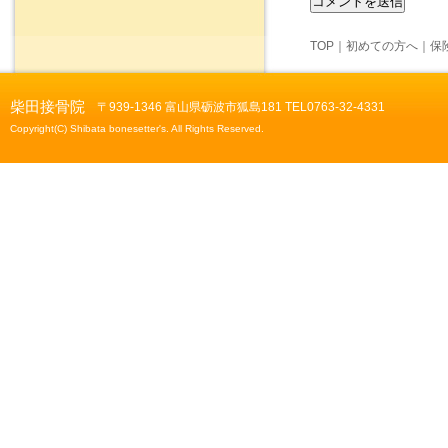
TOP
｜
初めての方へ
｜
保
柴田接骨院
〒939-1346 富山県砺波市狐島181 TEL0763-32-4331
Copyright(C) Shibata bonesetter's. All Rights Reserved.