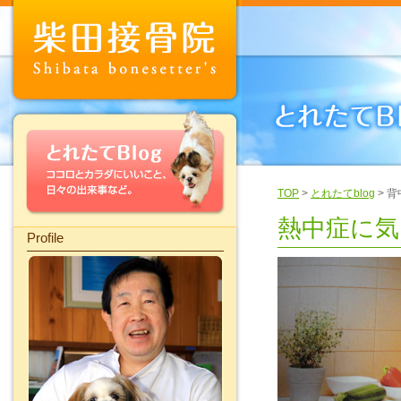
TOP
>
とれたてblog
> 
熱中症に気
Profile