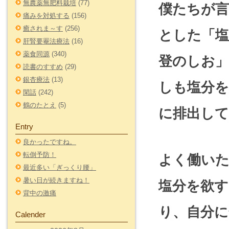
無農薬無肥料栽培
(77)
僕たちが
痛みを対処する
(156)
癒されま～す
(256)
とした「塩
肝腎要罨法療法
(16)
薬食同源
(340)
登のしお
読書のすすめ
(29)
銀杏療法
(13)
しも塩分を
閑話
(242)
鶴のたとえ
(5)
に排出し
Entry
良かったですね。
転倒予防！
よく働い
最近多い「ぎっくり腰」
暑い日が続きますね！
塩分を欲す
背中の激痛
り、自分に
Calender