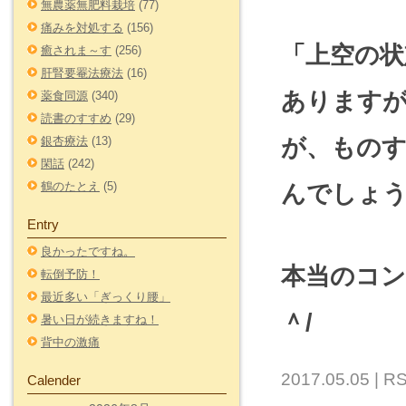
無農薬無肥料栽培
(77)
痛みを対処する
(156)
「上空の
癒されま～す
(256)
肝腎要罨法療法
(16)
ありますが
薬食同源
(340)
読書のすすめ
(29)
が、もの
銀杏療法
(13)
閑話
(242)
鶴のたとえ
(5)
んでしょ
Entry
良かったですね。
本当のコ
転倒予防！
最近多い「ぎっくり腰」
＾/
暑い日が続きますね！
背中の激痛
2017.05.05 |
RS
Calender