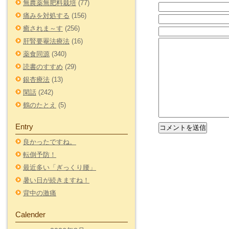
無農薬無肥料栽培
(77)
痛みを対処する
(156)
癒されま～す
(256)
肝腎要罨法療法
(16)
薬食同源
(340)
読書のすすめ
(29)
銀杏療法
(13)
閑話
(242)
鶴のたとえ
(5)
Entry
良かったですね。
転倒予防！
最近多い「ぎっくり腰」
暑い日が続きますね！
背中の激痛
Calender