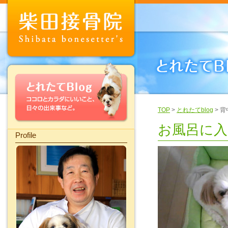
TOP
>
とれたてblog
> 
お風呂に
Profile