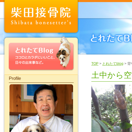
TOP
>
とれたてblog
> 
土中から空
Profile