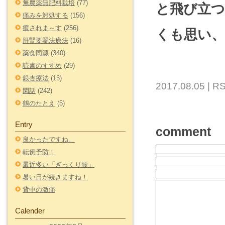
無農薬無肥料栽培
(77)
と飛び立
痛みを対処する
(156)
癒されま～す
(256)
くも思い
肝腎要罨法療法
(16)
薬食同源
(340)
読書のすすめ
(29)
銀杏療法
(13)
2017.08.05 |
RS
閑話
(242)
鶴のたとえ
(5)
Entry
comment
良かったですね。
転倒予防！
最近多い「ぎっくり腰」
暑い日が続きますね！
背中の激痛
Calender