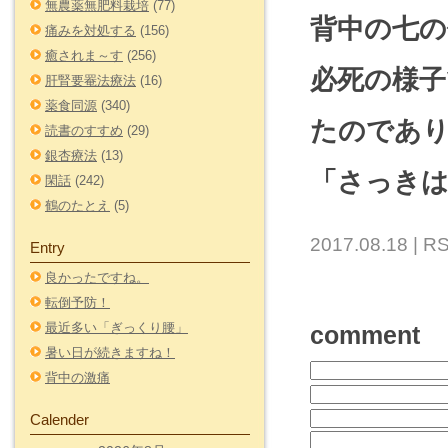
無農薬無肥料栽培
(77)
背中の七
痛みを対処する
(156)
癒されま～す
(256)
必死の様
肝腎要罨法療法
(16)
薬食同源
(340)
たのであ
読書のすすめ
(29)
銀杏療法
(13)
「さっき
閑話
(242)
鶴のたとえ
(5)
2017.08.18 |
RS
Entry
良かったですね。
転倒予防！
最近多い「ぎっくり腰」
comment
暑い日が続きますね！
背中の激痛
Calender