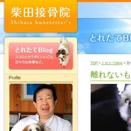
TOP
>
とれたてblog
> 
離れない
Profile