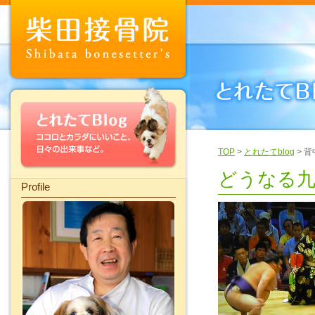
TOP
>
とれたてblog
> 
どうなる九
Profile