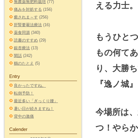
無農薬無肥料栽培
(77)
える力士。
痛みを対処する
(156)
癒されま～す
(256)
肝腎要罨法療法
(16)
薬食同源
(340)
もうひと
読書のすすめ
(29)
銀杏療法
(13)
もの何て
閑話
(242)
鶴のたとえ
(5)
り、大勝ち
Entry
『逸ノ城
良かったですね。
転倒予防！
最近多い「ぎっくり腰」
暑い日が続きますね！
今場所は、
背中の激痛
つ！やら
Calender