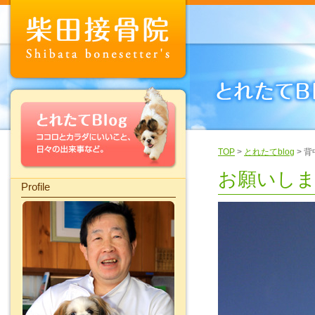
TOP
>
とれたてblog
> 
お願いし
Profile