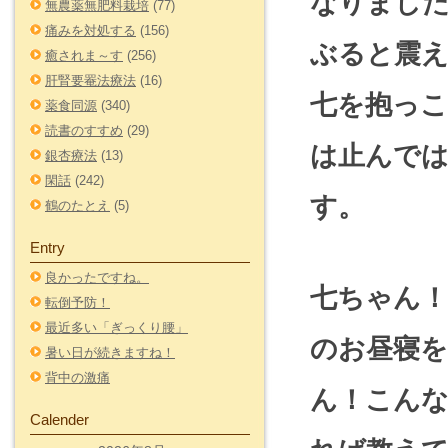
なりました
無農薬無肥料栽培
(77)
痛みを対処する
(156)
ぶると震
癒されま～す
(256)
肝腎要罨法療法
(16)
七を抱っ
薬食同源
(340)
読書のすすめ
(29)
は止んで
銀杏療法
(13)
閑話
(242)
す。
鶴のたとえ
(5)
Entry
良かったですね。
七ちゃん
転倒予防！
最近多い「ぎっくり腰」
のお昼寝
暑い日が続きますね！
背中の激痛
ん！こん
Calender