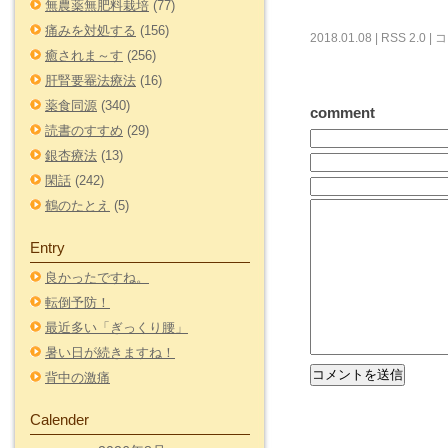
無農薬無肥料栽培
(77)
痛みを対処する
(156)
2018.01.08 |
RSS 2.0
|
コ
癒されま～す
(256)
肝腎要罨法療法
(16)
薬食同源
(340)
comment
読書のすすめ
(29)
銀杏療法
(13)
閑話
(242)
鶴のたとえ
(5)
Entry
良かったですね。
転倒予防！
最近多い「ぎっくり腰」
暑い日が続きますね！
背中の激痛
Calender