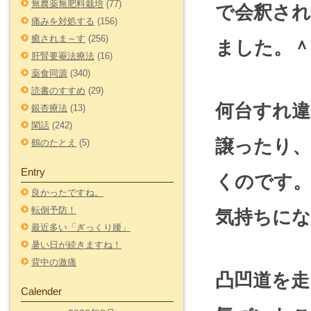
無農薬無肥料栽培
(77)
で会釈さ
痛みを対処する
(156)
癒されま～す
(256)
ました。＾
肝腎要罨法療法
(16)
薬食同源
(340)
読書のすすめ
(29)
何台すれ
銀杏療法
(13)
閑話
(242)
譲ったり
鶴のたとえ
(5)
Entry
くのです
良かったですね。
転倒予防！
気持ちに
最近多い「ぎっくり腰」
暑い日が続きますね！
背中の激痛
凸凹道を走
Calender