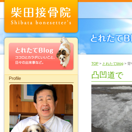
TOP
>
とれたてblog
> 
凸凹道で
Profile