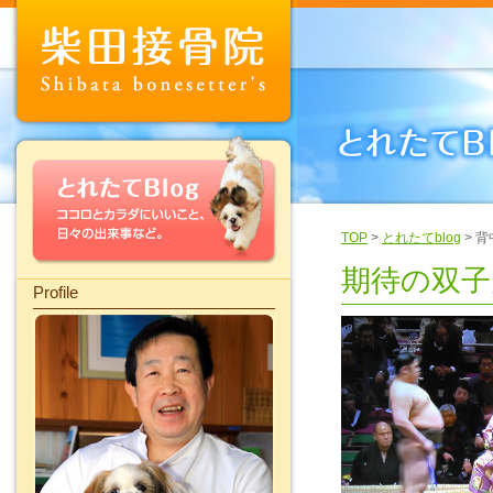
TOP
>
とれたてblog
> 
期待の双子
Profile