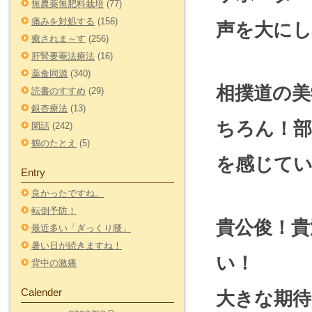
無農薬無肥料栽培
(77)
痛みを対処する
(156)
声を大に
癒されま～す
(256)
肝腎要罨法療法
(16)
薬食同源
(340)
相撲道の美
読書のすすめ
(29)
銀杏療法
(13)
ちろん！部
閑話
(242)
鶴のたとえ
(5)
を感じて
Entry
良かったですね。
転倒予防！
貴公俊！貴
最近多い「ぎっくり腰」
暑い日が続きますね！
い！
背中の激痛
Calender
大きな期待