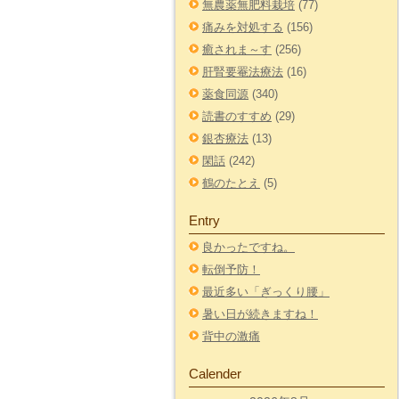
無農薬無肥料栽培
(77)
痛みを対処する
(156)
癒されま～す
(256)
肝腎要罨法療法
(16)
薬食同源
(340)
読書のすすめ
(29)
銀杏療法
(13)
閑話
(242)
鶴のたとえ
(5)
Entry
良かったですね。
転倒予防！
最近多い「ぎっくり腰」
暑い日が続きますね！
背中の激痛
Calender