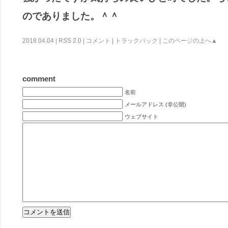
のでありました。＾＾
2018.04.04 |
RSS 2.0
|
コメント
|
トラックバック
|
このページの上へ▲
comment
名前
メールアドレス (非公開)
ウェブサイト