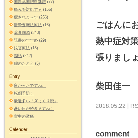
無農薬無肥料栽培
(77)
痛みを対処する
(156)
癒されま～す
(256)
ごはんに
肝腎要罨法療法
(16)
薬食同源
(340)
熱中症対
読書のすすめ
(29)
銀杏療法
(13)
張りまし
閑話
(242)
鶴のたとえ
(5)
Entry
柴田佳一
良かったですね。
転倒予防！
最近多い「ぎっくり腰」
2018.05.22 |
RS
暑い日が続きますね！
背中の激痛
Calender
comment