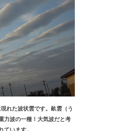
に現れた波状雲です。畝雲（う
重力波の一種！大気波だと考
れています。