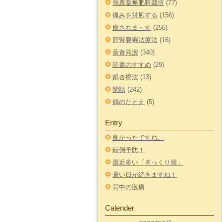
無農薬無肥料栽培
(77)
痛みを対処する
(156)
癒されま～す
(256)
肝腎要罨法療法
(16)
薬食同源
(340)
読書のすすめ
(29)
銀杏療法
(13)
閑話
(242)
鶴のたとえ
(5)
Entry
良かったですね。
転倒予防！
最近多い「ぎっくり腰」
暑い日が続きますね！
背中の激痛
Calender