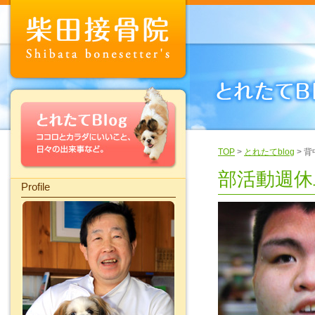
TOP
>
とれたてblog
> 
部活動週休
Profile