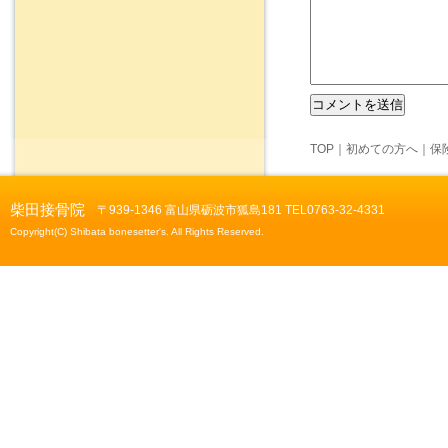
TOP
｜
初めての方へ
｜
保
柴田接骨院
〒939-1346 富山県砺波市狐島181 TEL0763-32-4331
Copyright(C) Shibata bonesetter's. All Rights Reserved.