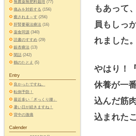
無農薬無肥料栽培
(77)
もあって
痛みを対処する
(156)
癒されま～す
(256)
員もしっ
肝腎要罨法療法
(16)
薬食同源
(340)
れました
読書のすすめ
(29)
銀杏療法
(13)
閑話
(242)
鶴のたとえ
(5)
やはり！
Entry
休養が一
良かったですね。
転倒予防！
込んだ筋
最近多い「ぎっくり腰」
暑い日が続きますね！
背中の激痛
込まれた
Calender