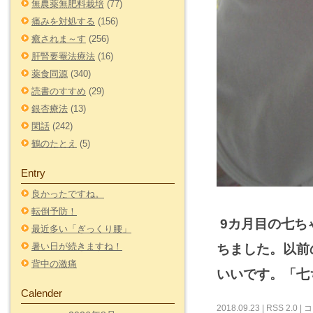
無農薬無肥料栽培
(77)
痛みを対処する
(156)
癒されま～す
(256)
肝腎要罨法療法
(16)
薬食同源
(340)
読書のすすめ
(29)
銀杏療法
(13)
閑話
(242)
鶴のたとえ
(5)
Entry
良かったですね。
転倒予防！
9カ月目の七ち
最近多い「ぎっくり腰」
暑い日が続きますね！
ちました。以前
背中の激痛
いいです。「七
Calender
2018.09.23 |
RSS 2.0
|
コ