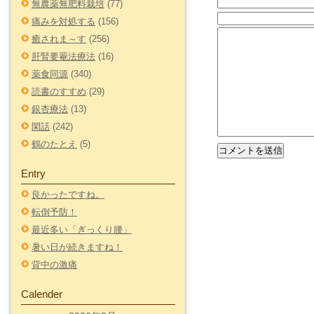
無農薬無肥料栽培
(77)
痛みを対処する
(156)
癒されま～す
(256)
肝腎要罨法療法
(16)
薬食同源
(340)
読書のすすめ
(29)
銀杏療法
(13)
閑話
(242)
鶴のたとえ
(5)
Entry
良かったですね。
転倒予防！
最近多い「ぎっくり腰」
暑い日が続きますね！
背中の激痛
Calender