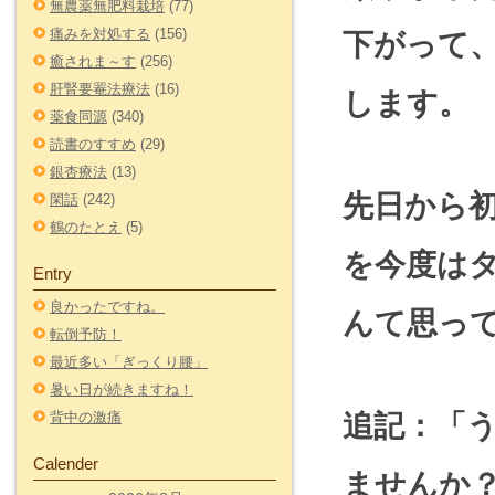
無農薬無肥料栽培
(77)
痛みを対処する
(156)
下がって
癒されま～す
(256)
肝腎要罨法療法
(16)
します。
薬食同源
(340)
読書のすすめ
(29)
銀杏療法
(13)
先日から
閑話
(242)
鶴のたとえ
(5)
を今度は
Entry
良かったですね。
んて思っ
転倒予防！
最近多い「ぎっくり腰」
暑い日が続きますね！
背中の激痛
追記：「
Calender
ませんか