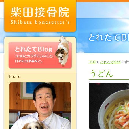
TOP
>
とれたてblog
> 
うどん
Profile