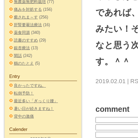
無農薬無肥料栽培
(77)
痛みを対処する
(156)
であれば
癒されま～す
(256)
肝腎要罨法療法
(16)
みたい！
薬食同源
(340)
読書のすすめ
(29)
なと思う
銀杏療法
(13)
閑話
(242)
す。＾＾
鶴のたとえ
(5)
Entry
2019.02.01 |
RS
良かったですね。
転倒予防！
最近多い「ぎっくり腰」
comment
暑い日が続きますね！
背中の激痛
Calender