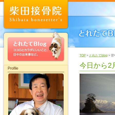
TOP
>
とれたてblog
> 
今日から2
Profile