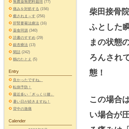
無農薬無肥料栽培
(77)
痛みを対処する
(156)
柴田接骨
癒されま～す
(256)
肝腎要罨法療法
(16)
ふとした
薬食同源
(340)
読書のすすめ
(29)
まの状態
銀杏療法
(13)
閑話
(242)
ろんされ
鶴のたとえ
(5)
態！
Entry
良かったですね。
転倒予防！
最近多い「ぎっくり腰」
この場合
暑い日が続きますね！
背中の激痛
い場合が
Calender