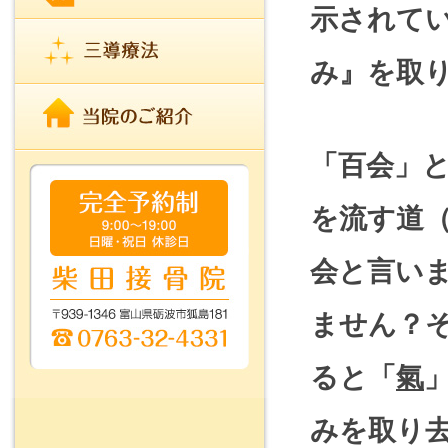
示されて
み』を取
「百会」
を流す道
会と言い
ません？
ると「
氣
みを取り