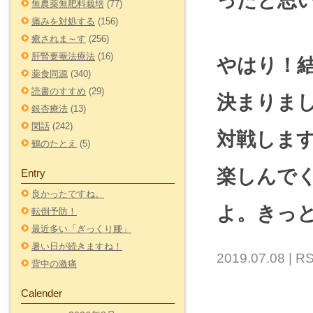
ったと思
無農薬無肥料栽培
(77)
痛みを対処する
(156)
癒されま～す
(256)
肝腎要罨法療法
(16)
やはり！
薬食同源
(340)
読書のすすめ
(29)
決まりまし
銀杏療法
(13)
閑話
(242)
対戦しま
鶴のたとえ
(5)
楽しんで
Entry
良かったですね。
よ。きっ
転倒予防！
最近多い「ぎっくり腰」
暑い日が続きますね！
2019.07.08 |
RS
背中の激痛
Calender