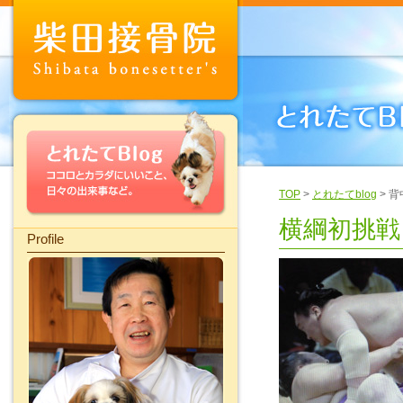
TOP
>
とれたてblog
> 
横綱初挑戦
Profile