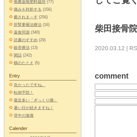
してご覧
無農薬無肥料栽培
(77)
痛みを対処する
(156)
癒されま～す
(256)
肝腎要罨法療法
(16)
柴田接骨
薬食同源
(340)
読書のすすめ
(29)
2020.03.12 |
RS
銀杏療法
(13)
閑話
(242)
鶴のたとえ
(5)
comment
Entry
良かったですね。
転倒予防！
最近多い「ぎっくり腰」
暑い日が続きますね！
背中の激痛
Calender