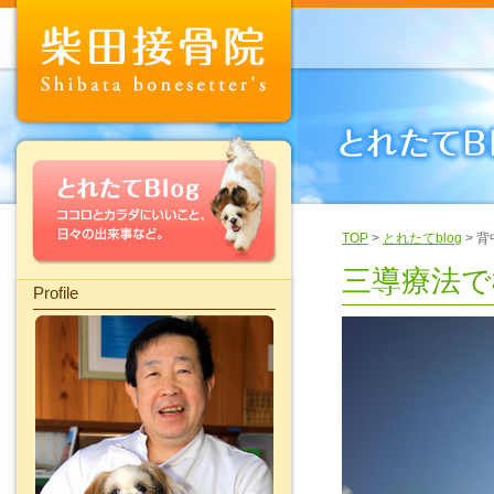
TOP
>
とれたてblog
> 
三導療法で
Profile