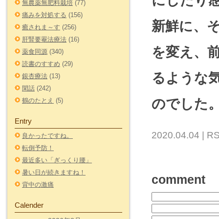
にしたり
無農薬無肥料栽培
(77)
痛みを対処する
(156)
新鮮に、
癒されま～す
(256)
肝腎要罨法療法
(16)
を変え、
薬食同源
(340)
読書のすすめ
(29)
るような
銀杏療法
(13)
閑話
(242)
のでした
鶴のたとえ
(5)
Entry
2020.04.04 |
RS
良かったですね。
転倒予防！
最近多い「ぎっくり腰」
暑い日が続きますね！
comment
背中の激痛
Calender