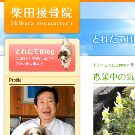
TOP
>
とれたてblog
> 
散策中の気
Profile