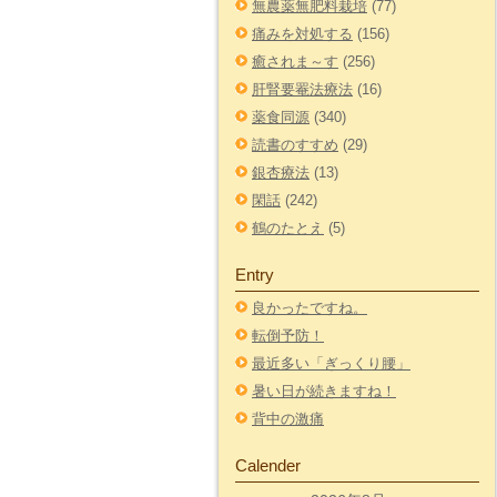
無農薬無肥料栽培
(77)
痛みを対処する
(156)
癒されま～す
(256)
肝腎要罨法療法
(16)
薬食同源
(340)
読書のすすめ
(29)
銀杏療法
(13)
閑話
(242)
鶴のたとえ
(5)
Entry
良かったですね。
転倒予防！
最近多い「ぎっくり腰」
暑い日が続きますね！
背中の激痛
Calender