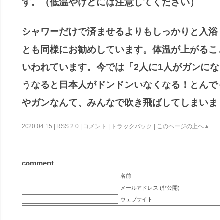
す。（低温やけどには注意してください）
シャワーだけで済ませるよりもしっかりと入浴
とも同様にお勧めしています。体温が上がるこ
いわれています。今では「2人に1人がガンに
うなると日本人がドンドンいなくなる！とんで
やガンなんて、みんなで吹き飛ばしてしまいま
2020.04.15 |
RSS 2.0
|
コメント
|
トラックバック
|
このページの上へ▲
comment
名前
メールアドレス (非公開)
ウェブサイト