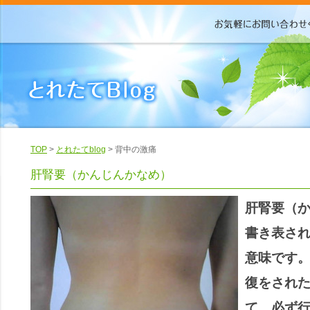
TOP
>
とれたてblog
> 背中の激痛
肝腎要（かんじんかなめ）
肝腎要（
書き表さ
意味です
復をされ
て、必ず