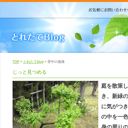
TOP
>
とれたてblog
> 背中の激痛
じっと見つめる
庭を散策
き、新緑
に気がつ
の中を一
身の周り