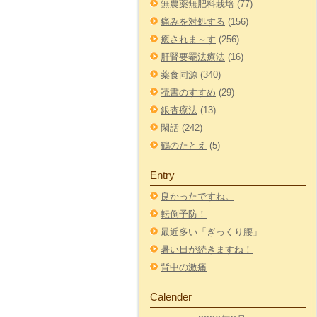
無農薬無肥料栽培
(77)
痛みを対処する
(156)
癒されま～す
(256)
肝腎要罨法療法
(16)
薬食同源
(340)
読書のすすめ
(29)
銀杏療法
(13)
閑話
(242)
鶴のたとえ
(5)
Entry
良かったですね。
転倒予防！
最近多い「ぎっくり腰」
暑い日が続きますね！
背中の激痛
Calender