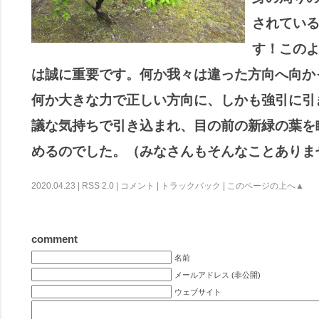
されてい
す！この
は誠に重要です。何か我々は違った方向へ向か
何か大きな力で正しい方向に、しかも強引に引
議な気持ちで引き込まれ、目の前の新緑の葉を
めるのでした。（みなさんもそんなことありま
2020.04.23 |
RSS 2.0
|
コメント
|
トラックバック
|
このページの上へ▲
comment
名前
メールアドレス (非公開)
ウェブサイト