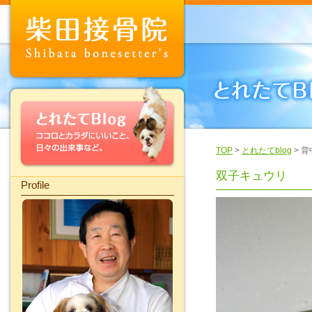
TOP
>
とれたてblog
> 
双子キュウリ
Profile