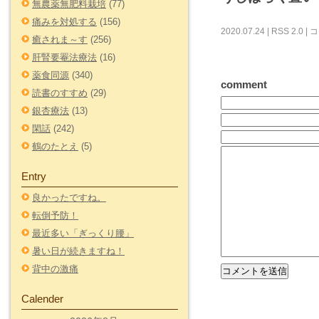
無農薬無肥料栽培
(77)
痛みを対処する
(156)
2020.07.24 |
RSS 2.0
|
コ
癒されま～す
(256)
肝腎要罨法療法
(16)
薬食同源
(340)
comment
読書のすすめ
(29)
銀杏療法
(13)
閑話
(242)
鶴のたとえ
(5)
Entry
良かったですね。
転倒予防！
最近多い「ぎっくり腰」
暑い日が続きますね！
背中の激痛
Calender