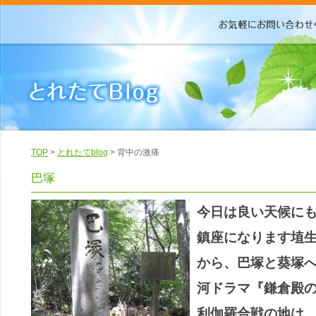
TOP
>
とれたてblog
> 背中の激痛
巴塚
今日は良い天候に
鎮座になります埴
から、巴塚と葵塚
河ドラマ『鎌倉殿の
利伽羅合戦の地は