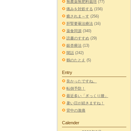
無農薬無肥料栽培
(77)
痛みを対処する
(156)
癒されま～す
(256)
肝腎要罨法療法
(16)
薬食同源
(340)
読書のすすめ
(29)
銀杏療法
(13)
閑話
(242)
鶴のたとえ
(5)
Entry
良かったですね。
転倒予防！
最近多い「ぎっくり腰」
暑い日が続きますね！
背中の激痛
Calender