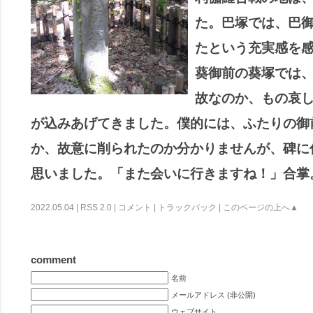
た。巴塚では、巴御
たという充実感を
葵御前の葵塚では
故なのか、もの哀
が込みあげてきました。僕的には、ふたりの御
か、故意に削られたのか分かりませんが、碑に
思いました。「また会いに行きますね！」合掌
2022.05.04 |
RSS 2.0
|
コメント
|
トラックバック
|
このページの上へ▲
comment
名前
メールアドレス (非公開)
ウェブサイト