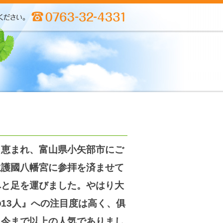
も恵まれ、富山県小矢部市にご
生護國八幡宮に参拝を済ませて
へと足を運びました。やはり大
13人』への注目度は高く、俱
、今まで以上の人気でありまし