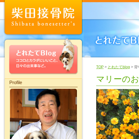
TOP
>
とれたてblog
> 
マリーの
Profile