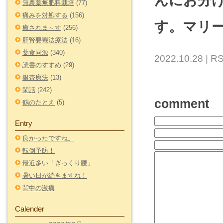
んにお分
無農薬無肥料栽培
(77)
痛みを対処する
(156)
す。マリー
癒されま～す
(256)
肝腎要罨法療法
(16)
薬食同源
(340)
2022.10.28 |
RS
読書のすすめ
(29)
銀杏療法
(13)
閑話
(242)
comment
鶴のたとえ
(5)
Entry
良かったですね。
転倒予防！
最近多い「ぎっくり腰」
暑い日が続きますね！
背中の激痛
Calender