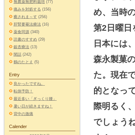
無農薬無肥料栽培
(77)
痛みを対処する
(156)
め、当時
癒されま～す
(256)
肝腎要罨法療法
(16)
第2日曜
薬食同源
(340)
読書のすすめ
(29)
日本には
銀杏療法
(13)
閑話
(242)
森永製菓
鶴のたとえ
(5)
た。現在
Entry
良かったですね。
的となっ
転倒予防！
最近多い「ぎっくり腰」
際明るく
暑い日が続きますね！
背中の激痛
でしょう
Calender